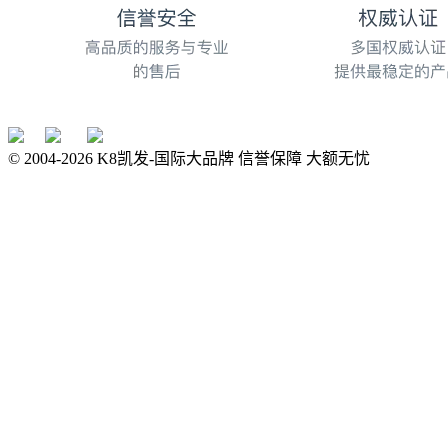
© 2004-
2026
K8凯发-国际大品牌 信誉保障 大额无忧