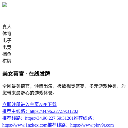
真人
体育
电子
电竞
捕鱼
棋牌
美女荷官 · 在线发牌
全网最美荷官，倾情出演，极致视觉盛宴，多元游戏种类，为
您带来最舒心的游戏体验。
立即注册
进入主页
APP下载
推荐主线路：
https://34.96.227.59:31202
推荐线路：
https://34.96.227.59:31201
推荐线路：
https://www.1nzkex.com
推荐线路：
https://www.plov9r.com