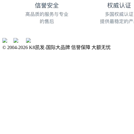
© 2004-
2026
K8凯发-国际大品牌 信誉保障 大额无忧